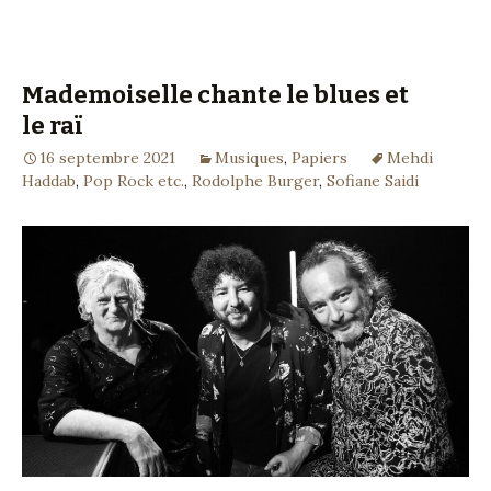
Mademoiselle chante le blues et
le raï
16 septembre 2021
Musiques
,
Papiers
Mehdi
Haddab
,
Pop Rock etc.
,
Rodolphe Burger
,
Sofiane Saidi