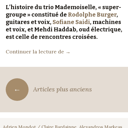
L’histoire du trio Mademoiselle, « super-
groupe » constitué de
Rodolphe Burger
,
guitares et voix,
Sofiane Saidi
, machines
et voix, et Mehdi Haddab, oud électrique,
est celle de rencontres croisées.
Mademoiselle chante le bl
Continuer la lecture de
→
Navigation
←
Articles plus anciens
des
articles
Adrien Mondot / Claire Bardainne
Alexandros Markeas