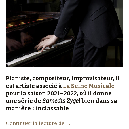
Pianiste, compositeur, improvisateur, il
est artiste associé à
La Seine Musicale
pour la saison 2021–2022, où il donne
une série de
Samedis Zygel
bien dans sa
manière : inclassable !
Jean-François Zygel
Continuer la lecture de
→