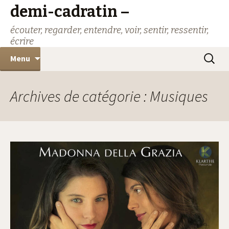
demi-cadratin –
écouter, regarder, entendre, voir, sentir, ressentir,
écrire
Aller
Recher
Menu
au
contenu
Archives de catégorie : Musiques