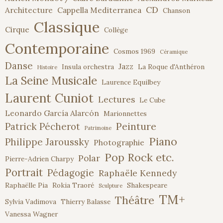
CD
Architecture
Cappella Mediterranea
Chanson
Classique
Cirque
Collège
Contemporaine
Cosmos 1969
Céramique
Danse
Jazz
Insula orchestra
La Roque d'Anthéron
Histoire
La Seine Musicale
Laurence Equilbey
Laurent Cuniot
Lectures
Le Cube
Leonardo García Alarcón
Marionnettes
Peinture
Patrick Pécherot
Patrimoine
Piano
Philippe Jaroussky
Photographie
Pop Rock etc.
Polar
Pierre-Adrien Charpy
Portrait
Pédagogie
Raphaële Kennedy
Raphaëlle Pia
Rokia Traoré
Shakespeare
Sculpture
TM+
Théâtre
Sylvia Vadimova
Thierry Balasse
Vanessa Wagner