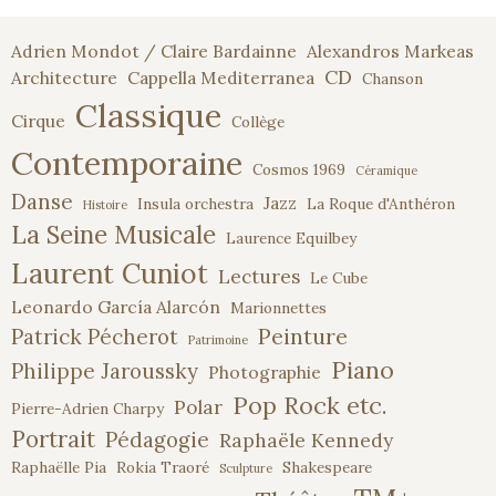
des
Adrien Mondot / Claire Bardainne
Alexandros Markeas
articles
CD
Architecture
Cappella Mediterranea
Chanson
Classique
Cirque
Collège
Contemporaine
Cosmos 1969
Céramique
Danse
Jazz
Insula orchestra
La Roque d'Anthéron
Histoire
La Seine Musicale
Laurence Equilbey
Laurent Cuniot
Lectures
Le Cube
Leonardo García Alarcón
Marionnettes
Peinture
Patrick Pécherot
Patrimoine
Piano
Philippe Jaroussky
Photographie
Pop Rock etc.
Polar
Pierre-Adrien Charpy
Portrait
Pédagogie
Raphaële Kennedy
Raphaëlle Pia
Rokia Traoré
Shakespeare
Sculpture