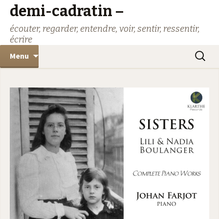
demi-cadratin –
écouter, regarder, entendre, voir, sentir, ressentir,
écrire
Aller
Recher
Menu
au
contenu