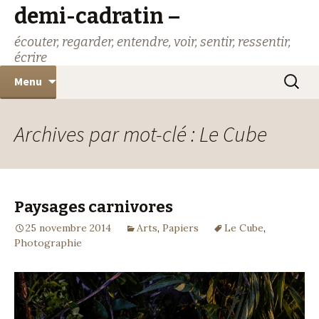
demi-cadratin –
écouter, regarder, entendre, voir, sentir, ressentir,
écrire
Aller
Recher
Menu
au
contenu
Archives par mot-clé : Le Cube
Paysages carnivores
25 novembre 2014
Arts
,
Papiers
Le Cube
,
Photographie