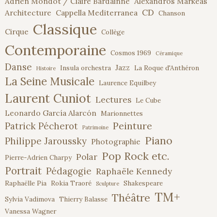
Adrien Mondot / Claire Bardainne
Alexandros Markeas
CD
Architecture
Cappella Mediterranea
Chanson
Classique
Cirque
Collège
Contemporaine
Cosmos 1969
Céramique
Danse
Jazz
Insula orchestra
La Roque d'Anthéron
Histoire
La Seine Musicale
Laurence Equilbey
Laurent Cuniot
Lectures
Le Cube
Leonardo García Alarcón
Marionnettes
Peinture
Patrick Pécherot
Patrimoine
Piano
Philippe Jaroussky
Photographie
Pop Rock etc.
Polar
Pierre-Adrien Charpy
Portrait
Pédagogie
Raphaële Kennedy
Raphaëlle Pia
Rokia Traoré
Shakespeare
Sculpture
TM+
Théâtre
Sylvia Vadimova
Thierry Balasse
Vanessa Wagner