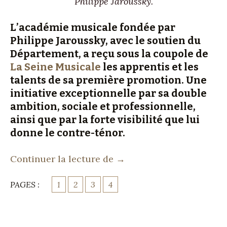
Philippe Jaroussky.
L’académie musicale fondée par
Philippe Jaroussky, avec le soutien du
Département, a reçu sous la coupole de
La Seine Musicale
les apprentis et les
talents de sa première promotion. Une
initiative exceptionnelle par sa double
ambition, sociale et professionnelle,
ainsi que par la forte visibilité que lui
donne le contre-ténor.
Cinquante Mozart à l’Ac
Continuer la lecture de
→
PAGES :
1
2
3
4