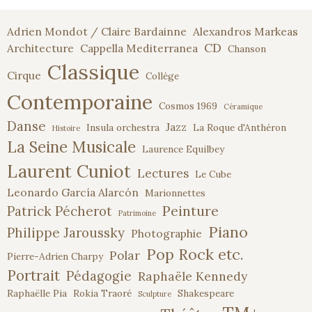
Adrien Mondot / Claire Bardainne
Alexandros Markeas
CD
Architecture
Cappella Mediterranea
Chanson
Classique
Cirque
Collège
Contemporaine
Cosmos 1969
Céramique
Danse
Jazz
Insula orchestra
La Roque d'Anthéron
Histoire
La Seine Musicale
Laurence Equilbey
Laurent Cuniot
Lectures
Le Cube
Leonardo García Alarcón
Marionnettes
Peinture
Patrick Pécherot
Patrimoine
Piano
Philippe Jaroussky
Photographie
Pop Rock etc.
Polar
Pierre-Adrien Charpy
Portrait
Pédagogie
Raphaële Kennedy
Raphaëlle Pia
Rokia Traoré
Shakespeare
Sculpture