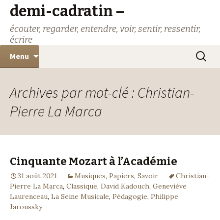
demi-cadratin –
écouter, regarder, entendre, voir, sentir, ressentir,
écrire
Aller
Recher
Menu
au
contenu
Archives par mot-clé : Christian-
Pierre La Marca
Cinquante Mozart à l’Académie
31 août 2021
Musiques
,
Papiers
,
Savoir
Christian-
Pierre La Marca
,
Classique
,
David Kadouch
,
Geneviève
Laurenceau
,
La Seine Musicale
,
Pédagogie
,
Philippe
Jaroussky