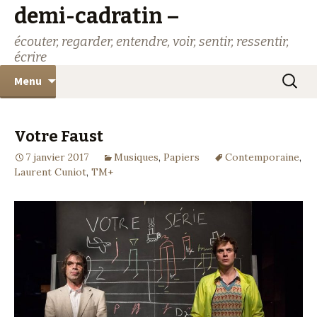
demi-cadratin –
écouter, regarder, entendre, voir, sentir, ressentir,
écrire
Aller
Recher
Menu
au
contenu
Votre Faust
7 janvier 2017
Musiques
,
Papiers
Contemporaine
,
Laurent Cuniot
,
TM+