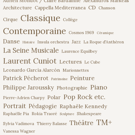
Adrien Mondot / Claire Bardainne
Alexandros Markeas
articles
CD
Architecture
Cappella Mediterranea
Chanson
Classique
Cirque
Collège
Contemporaine
Cosmos 1969
Céramique
Danse
Jazz
Insula orchestra
La Roque d'Anthéron
Histoire
La Seine Musicale
Laurence Equilbey
Laurent Cuniot
Lectures
Le Cube
Leonardo García Alarcón
Marionnettes
Peinture
Patrick Pécherot
Patrimoine
Piano
Philippe Jaroussky
Photographie
Pop Rock etc.
Polar
Pierre-Adrien Charpy
Portrait
Pédagogie
Raphaële Kennedy
Raphaëlle Pia
Rokia Traoré
Shakespeare
Sculpture
TM+
Théâtre
Sylvia Vadimova
Thierry Balasse
Vanessa Wagner