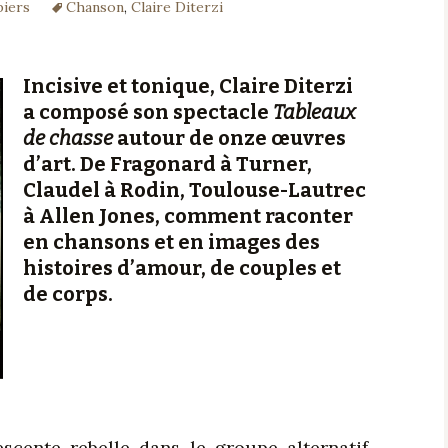
piers
Chanson
,
Claire Diterzi
&
Chanson
Céramique
Architecture
Lieux
Ici
là
Photographie
Histoire
Le guide du banc
Livres
Lectures
Incisive et tonique, Claire Diterzi
a composé son spectacle
Tableaux
Sciences
Loisirs
Auteurs
de chasse
autour de onze œuvres
d’art. De Fragonard à Turner,
Polar
Claudel à Rodin, Toulouse-Lautrec
à Allen Jones, comment raconter
en chansons et en images des
histoires d’amour, de couples et
de corps.
scente rebelle dans le groupe alternatif