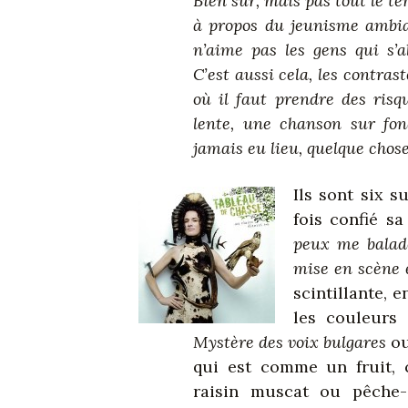
Bien sûr, mais pas tout le t
à propos du jeunisme ambia
n’aime pas les gens qui s’a
C’est aussi cela, les contra
où il faut prendre des ri
lente, une chanson sur fon
jamais eu lieu, quelque cho
Ils sont six s
fois confié s
peux me balade
mise en scène es
scintillante, 
les couleurs
Mystère des voix bulgares
ou
qui est comme un fruit, c
raisin muscat ou pêche-