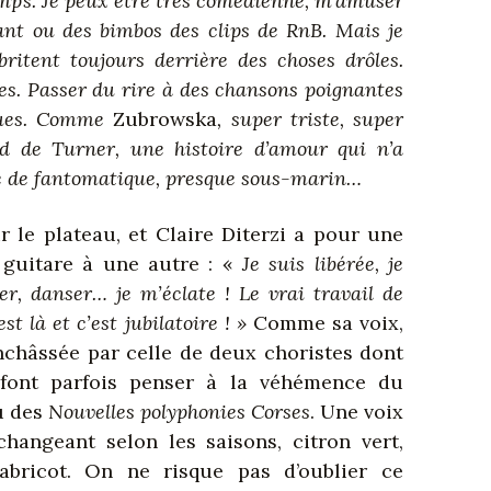
emps. Je peux être très comédienne, m’amuser
nt ou des bimbos des clips de RnB. Mais je
britent toujours derrière des choses drôles.
stes. Passer du rire à des chansons poignantes
sques. Comme
Zubrowska
, super triste, super
d de Turner, une histoire d’amour qui n’a
se de fantomatique, presque sous-marin…
ur le plateau, et Claire Diterzi a pour une
a guitare à une autre : «
Je suis libérée, je
r, danser… je m’éclate ! Le vrai travail de
t là et c’est jubilatoire ! »
Comme sa voix,
enchâssée par celle de deux choristes dont
 font parfois penser à la véhémence du
 des
Nouvelles polyphonies Corses
. Une voix
hangeant selon les saisons, citron vert,
abricot. On ne risque pas d’oublier ce