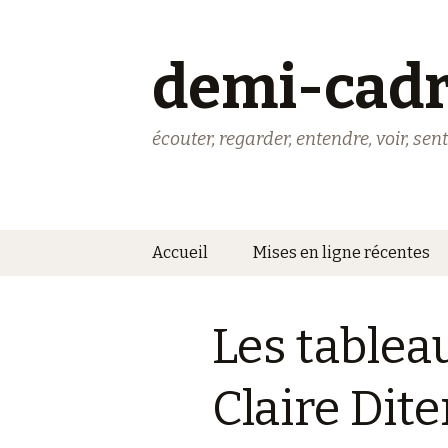
demi-cadr
écouter, regarder, entendre, voir, senti
Aller
Accueil
Mises en ligne récentes
au
contenu
Les tablea
Claire Dite