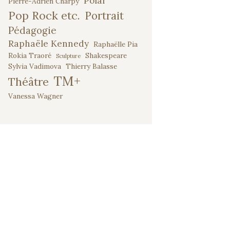
Polar
Pierre-Adrien Charpy
Pop Rock etc.
Portrait
Pédagogie
Raphaële Kennedy
Raphaëlle Pia
Rokia Traoré
Shakespeare
Sculpture
Sylvia Vadimova
Thierry Balasse
TM+
Théâtre
Vanessa Wagner