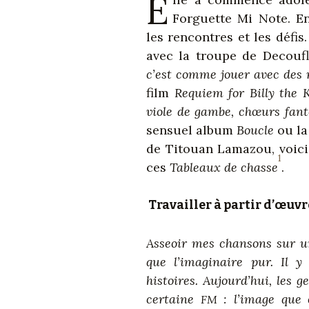
E
Forguette Mi Note. En 
les rencontres et les défi
avec la troupe de Decouf
c’est comme jouer avec des 
film
Requiem for Billy the 
viole de gambe, chœurs fan
sensuel album
Boucle
ou la
de Titouan Lamazou, voici 
1
ces
Tableaux de chasse
.
Travailler à partir d’œuvre
Asseoir mes chansons sur u
que l’imaginaire pur. Il 
histoires. Aujourd’hui, les 
certaine
: l’image que
FM