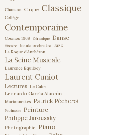
Classique
Cirque
Chanson
Collège
Contemporaine
Danse
Cosmos 1969
Céramique
Jazz
Insula orchestra
Histoire
La Roque d'Anthéron
La Seine Musicale
Laurence Equilbey
Laurent Cuniot
Lectures
Le Cube
Leonardo García Alarcón
Patrick Pécherot
Marionnettes
Peinture
Patrimoine
Philippe Jaroussky
Piano
Photographie