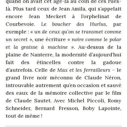
quand on avait cet âge-là au coin de ces rues-
là. Plus tard ceux de Jean Amila, qui s’appelait
encore Jean Meckert à l’orphelinat de
Courbevoie.
Le boucher des Hurlus
, par
exemple :
« un de ceux qu’on se transmet comme
un secret »,
une écriture
« noire comme le polar
et la graisse à machine »
. Au-dessus de la
plaine de Nanterre, la modernité d’aujourd’hui
fait des étincelles contre la gadoue
d’autrefois. Celle de
Max et les ferrailleurs –
le
grand livre noir méconnu de Claude Néron,
introuvable autrement qu’en occasion et sauvé
des eaux de la mémoire collective par le film
de Claude Sautet. Avec Michel Piccoli, Romy
Schneider, Bernard Fresson, Boby Lapointe,
tout de même !