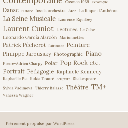
Contemporaine
Cosmos 1969
Céramique
Danse
Jazz
Insula orchestra
La Roque d'Anthéron
Histoire
La Seine Musicale
Laurence Equilbey
Laurent Cuniot
Lectures
Le Cube
Leonardo García Alarcón
Marionnettes
Peinture
Patrick Pécherot
Patrimoine
Piano
Philippe Jaroussky
Photographie
Pop Rock etc.
Polar
Pierre-Adrien Charpy
Portrait
Pédagogie
Raphaële Kennedy
Raphaëlle Pia
Rokia Traoré
Shakespeare
Sculpture
TM+
Théâtre
Sylvia Vadimova
Thierry Balasse
Vanessa Wagner
Fièrement propulsé par WordPress