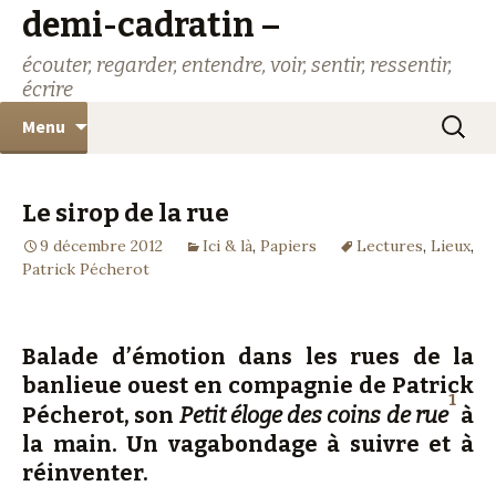
demi-cadratin –
écouter, regarder, entendre, voir, sentir, ressentir,
écrire
Aller
Recher
Menu
au
contenu
Le sirop de la rue
9 décembre 2012
Ici & là
,
Papiers
Lectures
,
Lieux
,
Patrick Pécherot
Balade d’émotion dans les rues de la
banlieue ouest en compagnie de Patrick
1
Pécherot, son
Petit éloge des coins de rue
à
la main. Un vagabondage à suivre et à
réinventer.