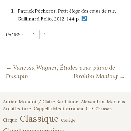
Patrick Pécherot,
Petit éloge des coins de rue
,
Gallimard Folio, 2012, 144 p.
PAGES :
1
2
Navigation
←
Vanessa Wagner, Études pour piano de
Dusapin
Ibrahim Maalouf
→
des
Adrien Mondot / Claire Bardainne
Alexandros Markeas
articles
CD
Architecture
Cappella Mediterranea
Chanson
Classique
Cirque
Collège