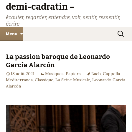
demi-cadratin –
écouter, regarder, entendre, voir, sentir, ressentir,
écrire
Aller
Recher
Menu
au
contenu
La passion baroque de Leonardo
García Alarcón
18 août 2021
Musiques
,
Papiers
Bach
,
Cappella
Mediterranea
,
Classique
,
La Seine Musicale
,
Leonardo García
Alarcón