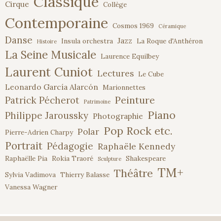
Classique
Cirque
Collège
Contemporaine
Cosmos 1969
Céramique
Danse
Jazz
Insula orchestra
La Roque d'Anthéron
Histoire
La Seine Musicale
Laurence Equilbey
Laurent Cuniot
Lectures
Le Cube
Leonardo García Alarcón
Marionnettes
Peinture
Patrick Pécherot
Patrimoine
Piano
Philippe Jaroussky
Photographie
Pop Rock etc.
Polar
Pierre-Adrien Charpy
Portrait
Pédagogie
Raphaële Kennedy
Raphaëlle Pia
Rokia Traoré
Shakespeare
Sculpture
TM+
Théâtre
Sylvia Vadimova
Thierry Balasse
Vanessa Wagner