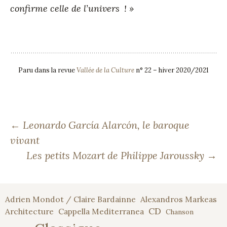
confirme celle de l’univers
! »
Paru dans la revue
Vallée de la Culture
n° 22 – hiver 2020/2021
Navigation
←
Leonardo García Alarcón, le baroque
vivant
Les petits Mozart de Philippe Jaroussky
→
des
articles
Adrien Mondot / Claire Bardainne
Alexandros Markeas
CD
Architecture
Cappella Mediterranea
Chanson